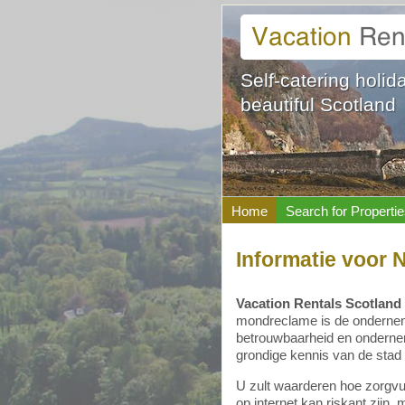
Self-catering holi
beautiful Scotland
Home
Search for Propertie
Informatie voor
Vacation Rentals Scotland
mondreclame is de ondernemi
betrouwbaarheid en ondernem
grondige kennis van de stad
U zult waarderen hoe zorgv
op internet kan riskant zijn