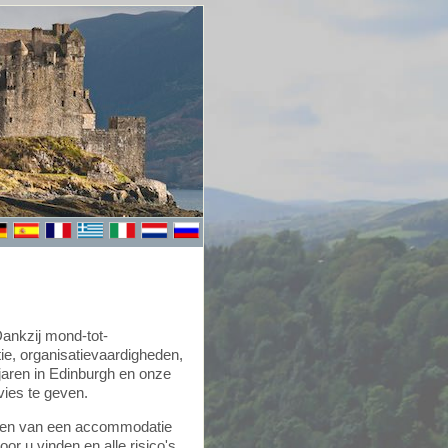
ankzij mond-tot-
e, organisatievaardigheden,
jaren in Edinburgh en onze
ies te geven.
eken van een accommodatie
or u vinden en alle risico's