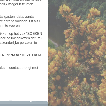
ijk mogelijk te laten
al gasten, data, aantal
ze criteria voldoen. Of als u
 in te voeren.
 klikken op het vak "ZOEKEN
voor/na uw gekozen datum)
fzonderlijke percelen te
EN
(of
NAAR DEZE DATA
eks in contact brengt met