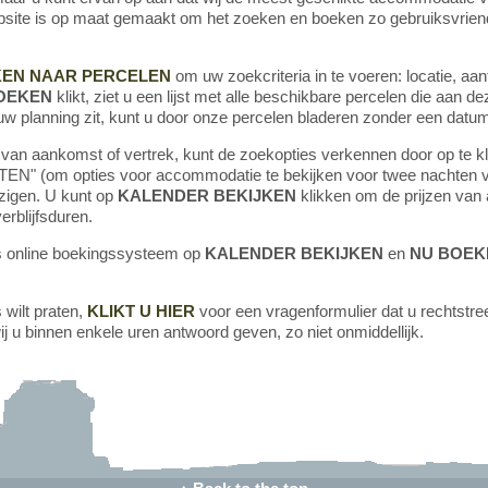
ite is op maat gemaakt om het zoeken en boeken zo gebruiksvriendel
EN NAAR PERCELEN
om uw zoekcriteria in te voeren: locatie, aant
OEKEN
klikt, ziet u een lijst met alle beschikbare percelen die aan de
uw planning zit, kunt u door onze percelen bladeren zonder een datum
ta van aankomst of vertrek, kunt de zoekopties verkennen door op te
" (om opties voor accommodatie te bekijken voor twee nachten 
jzigen. U kunt op
KALENDER BEKIJKEN
klikken om de prijzen van a
erblijfsduren.
ns online boekingssysteem op
KALENDER BEKIJKEN
en
NU BOEK
 wilt praten,
KLIKT U HIER
voor een vragenformulier dat u rechtstre
 u binnen enkele uren antwoord geven, zo niet onmiddellijk.