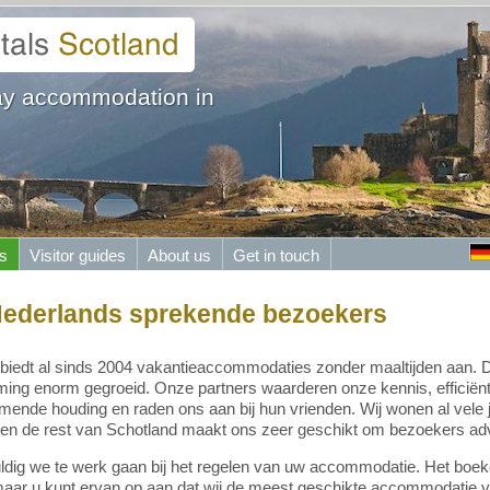
day accommodation in
s
Visitor guides
About us
Get in touch
 Nederlands sprekende bezoekers
biedt al sinds 2004 vakantieaccommodaties zonder maaltijden aan. D
ng enorm gegroeid. Onze partners waarderen onze kennis, efficiënti
ende houding en raden ons aan bij hun vrienden. Wij wonen al vele 
 en de rest van Schotland maakt ons zeer geschikt om bezoekers adv
uldig we te werk gaan bij het regelen van uw accommodatie. Het bo
, maar u kunt ervan op aan dat wij de meest geschikte accommodatie vo